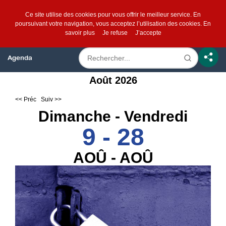
Ce site utilise des cookies pour vous offrir le meilleur service. En
poursuivant votre navigation, vous acceptez l’utilisation des cookies.
En
savoir plus
Je refuse
J’accepte
Agenda
Août 2026
<< Préc
Suiv >>
Dimanche - Vendredi
9 - 28
AOÛ - AOÛ