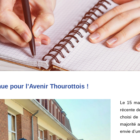
ue pour l'Avenir Thourottois !
Le 15 mar
récente de
choisi de
majorité 
envie d’u