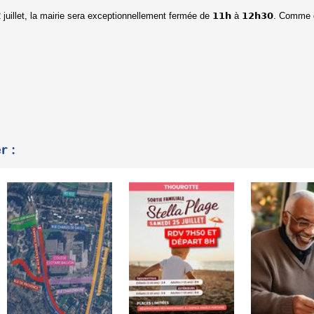
2 juillet, la mairie sera exceptionnellement fermée de 𝟭𝟭𝗵 à 𝟭𝟮𝗵𝟯𝟬. Comme 
r :