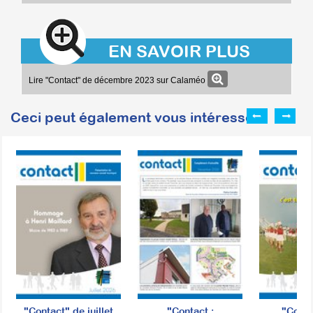
EN SAVOIR PLUS
Lire "Contact" de décembre 2023 sur Calaméo
Ceci peut également vous intéresser :
"Contact" de juillet
"Contact :
"Conta