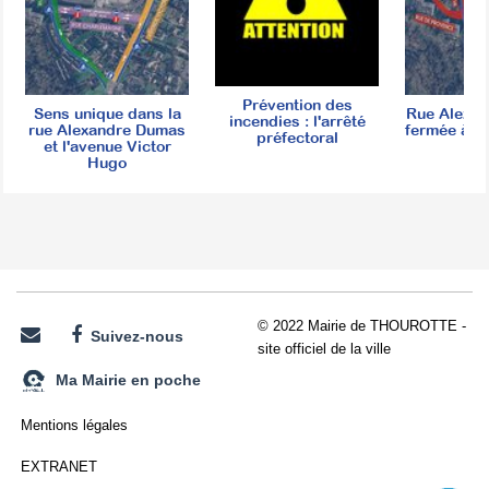
Prévention des
Sens unique dans la
Rue Alexa
incendies : l'arrêté
rue Alexandre Dumas
fermée à la
préfectoral
et l'avenue Victor
Hugo
© 2022 Mairie de THOUROTTE -
Suivez-nous
site officiel de la ville
Ma Mairie en poche
Mentions légales
EXTRANET