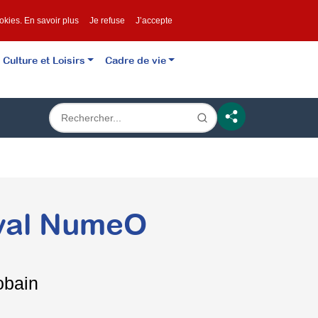
ookies.
En savoir plus
Je refuse
J’accepte
Culture et Loisirs
Cadre de vie
ival NumeO
obain