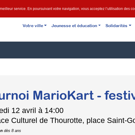
e meilleur service. En poursuivant votre navigation, vous acceptez l’utilisation des c
Votre ville
Jeunesse et éducation
Solidarités
urnoi MarioKart - fest
edi
12 avril à 14:00
ce Culturel de Thourotte, place Saint-G
on
dès 8 ans