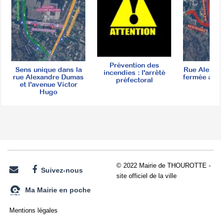
Prévention des
Sens unique dans la
Rue Alexa
incendies : l'arrêté
rue Alexandre Dumas
fermée à la
préfectoral
et l'avenue Victor
Hugo
© 2022 Mairie de THOUROTTE -
Suivez-nous
site officiel de la ville
Ma Mairie en poche
Mentions légales