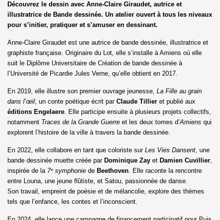
Découvrez le dessin avec Anne-Claire Giraudet, autrice et
illustratrice de Bande dessinée. Un atelier ouvert à tous les niveaux
pour s’initier, pratiquer et s’amuser en dessinant.
Anne-Claire Giraudet est une autrice de bande dessinée, illustratrice et
graphiste française. Originaire du Lot, elle s’installe à Amiens où elle
suit le Diplôme Universitaire de Création de bande dessinée à
l’Université de Picardie Jules Verne, qu’elle obtient en 2017.
En 2019, elle illustre son premier ouvrage jeunesse,
La Fille au grain
dans l’œil
, un conte poétique écrit par
Claude Tillier
et publié aux
éditions Engelaere
. Elle participe ensuite à plusieurs projets collectifs,
notamment
Traces de la Grande Guerre
et les deux tomes d’
Amiens
qui
explorent l’histoire de la ville à travers la bande dessinée.
En 2022, elle collabore en tant que coloriste sur
Les Vies Dansent
, une
bande dessinée muette créée par
Dominique Zay
et
Damien Cuvillier
,
inspirée de la
7ᵉ symphonie
de
Beethoven
. Elle raconte la rencontre
entre Louna, une jeune flûtiste, et Satou, passionnée de danse.
Son travail, empreint de poésie et de mélancolie, explore des thèmes
tels que l’enfance, les contes et l’inconscient.
En 2024, elle lance une campagne de financement participatif pour Puis