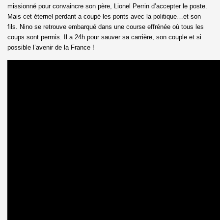
missionné pour convaincre son père, Lionel Perrin d’accepter le poste.
Mais cet éternel perdant a coupé les ponts avec la politique…et son
fils. Nino se retrouve embarqué dans une course effrénée où tous les
coups sont permis. Il a 24h pour sauver sa carrière, son couple et si
possible l’avenir de la France !