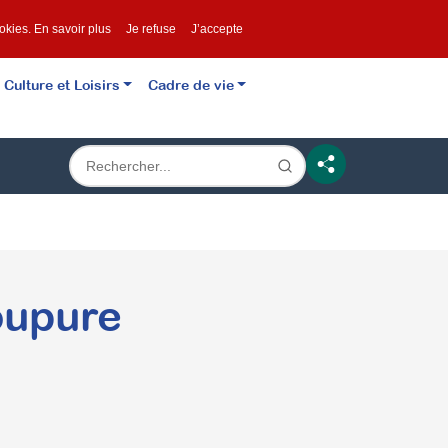
ookies.
En savoir plus
Je refuse
J’accepte
Culture et Loisirs
Cadre de vie
oupure