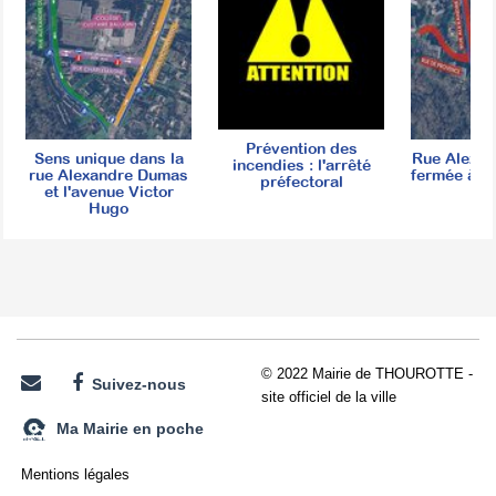
Prévention des
Sens unique dans la
Rue Alexa
incendies : l'arrêté
rue Alexandre Dumas
fermée à la
préfectoral
et l'avenue Victor
Hugo
© 2022 Mairie de THOUROTTE -
Suivez-nous
site officiel de la ville
Ma Mairie en poche
Mentions légales