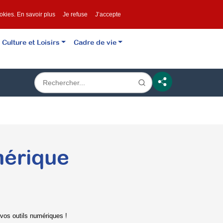
ookies.
En savoir plus
Je refuse
J’accepte
Culture et Loisirs
Cadre de vie
mérique
vos outils numériques !