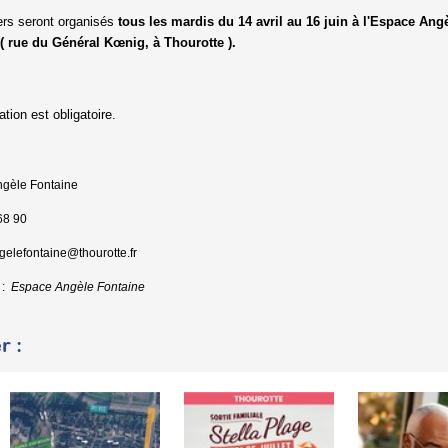
ers seront organisés
tous les mardis du 14 avril au 16 juin à l'Espace Angèl
 ( rue du Général Kœ
nig, à Thourotte ).
ation est obligatoire.
gèle Fontaine
68 90
elefontaine@thourotte.fr
 :
Espace Angèle Fontaine
r :