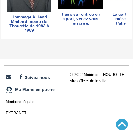
Faire sa rentrée en
La carte d
Hommage à Henri
sport, venez vous
mères, é
Maillard, maire de
inscrire.
Patrice 
Thourotte de 1983 à
1989
© 2022 Mairie de THOUROTTE -
Suivez-nous
site officiel de la ville
Ma Mairie en poche
Mentions légales
EXTRANET