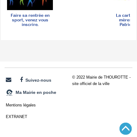
Faire sa rentrée en
La carte d
sport, venez vous
mères, é
inscrire.
Patrice 
© 2022 Mairie de THOUROTTE -
Suivez-nous
site officiel de la ville
Ma Mairie en poche
Mentions légales
EXTRANET