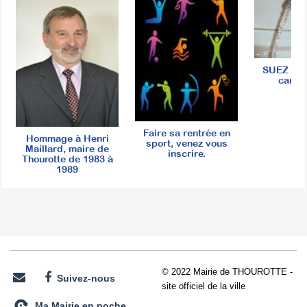
SUEZ - R
canali
Faire sa rentrée en
Hommage à Henri
sport, venez vous
Maillard, maire de
inscrire.
Thourotte de 1983 à
1989
© 2022 Mairie de THOUROTTE -
Suivez-nous
site officiel de la ville
Ma Mairie en poche